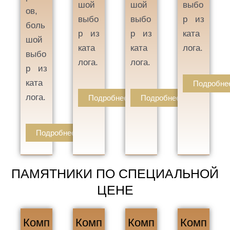
шой
шой
выбо
ов,
выбо
выбо
р из
боль
р из
р из
ката
шой
ката
ката
лога.
выбо
лога.
лога.
р из
ката
Подробне
лога.
Подробнее
Подробнее
Подробнее
ПАМЯТНИКИ ПО СПЕЦИАЛЬНОЙ
ЦЕНЕ
Комп
Комп
Комп
Комп