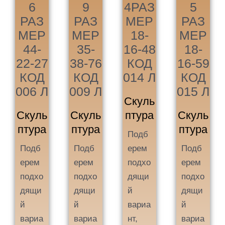
6
9
4РАЗ
5
РАЗ
РАЗ
МЕР
РАЗ
МЕР
МЕР
18-
МЕР
44-
35-
16-48
18-
22-27
38-76
КОД
16-59
КОД
КОД
014 Л
КОД
006 Л
009 Л
015 Л
Скуль
Скуль
Скуль
птура
Скуль
птура
птура
птура
Подб
Подб
Подб
ерем
Подб
ерем
ерем
подхо
ерем
подхо
подхо
дящи
подхо
дящи
дящи
й
дящи
й
й
вариа
й
вариа
вариа
нт,
вариа