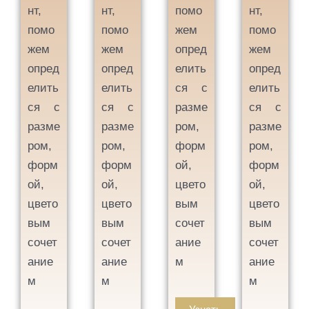
нт,
нт,
помо
нт,
помо
помо
жем
помо
жем
жем
опред
жем
опред
опред
елить
опред
елить
елить
ся с
елить
ся с
ся с
разме
ся с
разме
разме
ром,
разме
ром,
ром,
форм
ром,
форм
форм
ой,
форм
ой,
ой,
цвето
ой,
цвето
цвето
вым
цвето
вым
вым
сочет
вым
сочет
сочет
ание
сочет
ание
ание
м
ание
м
м
м