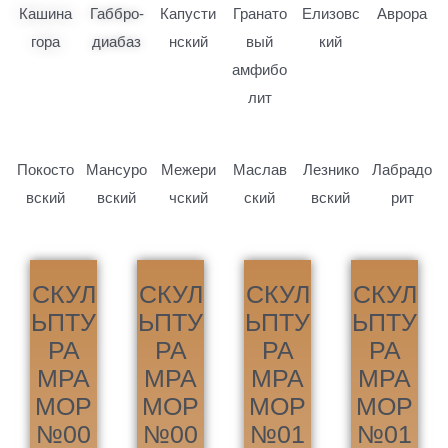
Кашина
Габбро-
Капусти
Гранато
Елизовс
Аврора
гора
диабаз
нский
вый
кий
амфибо
лит
Покосто
Мансуро
Межери
Маслав
Лезнико
Лабрадо
вский
вский
чский
ский
вский
рит
СКУЛ
СКУЛ
СКУЛ
СКУЛ
ЬПТУ
ЬПТУ
ЬПТУ
ЬПТУ
РА
РА
РА
РА
МРА
МРА
МРА
МРА
МОР
МОР
МОР
МОР
№00
№00
№01
№01