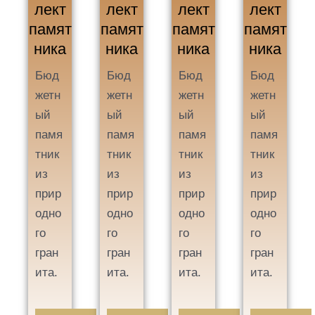
лект
лект
лект
лект
памят
памят
памят
памят
ника
ника
ника
ника
Бюд
Бюд
Бюд
Бюд
жетн
жетн
жетн
жетн
ый
ый
ый
ый
памя
памя
памя
памя
тник
тник
тник
тник
из
из
из
из
прир
прир
прир
прир
одно
одно
одно
одно
го
го
го
го
гран
гран
гран
гран
ита.
ита.
ита.
ита.