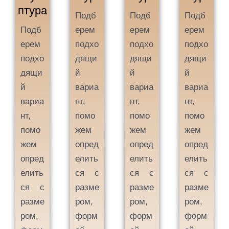
птура
Подб
Подб
Подб
Подб
ерем
ерем
ерем
ерем
подхо
подхо
подхо
подхо
дящи
дящи
дящи
дящи
й
й
й
й
вариа
вариа
вариа
вариа
нт,
нт,
нт,
нт,
помо
помо
помо
помо
жем
жем
жем
жем
опред
опред
опред
опред
елить
елить
елить
елить
ся с
ся с
ся с
ся с
разме
разме
разме
разме
ром,
ром,
ром,
ром,
форм
форм
форм