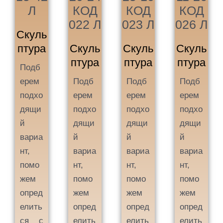
Л
КОД
КОД
КОД
022 Л
023 Л
026 Л
Скуль
птура
Скуль
Скуль
Скуль
птура
птура
птура
Подб
ерем
Подб
Подб
Подб
подхо
ерем
ерем
ерем
дящи
подхо
подхо
подхо
й
дящи
дящи
дящи
вариа
й
й
й
нт,
вариа
вариа
вариа
помо
нт,
нт,
нт,
жем
помо
помо
помо
опред
жем
жем
жем
елить
опред
опред
опред
ся с
елить
елить
елить