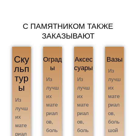
С ПАМЯТНИКОМ ТАКЖЕ
ЗАКАЗЫВАЮТ
Ску
Оград
Аксес
Вазы
льп
ы
суары
Из
тур
Из
Из
лучш
ы
лучш
лучш
их
их
их
мате
Из
мате
мате
риал
лучш
риал
риал
ов,
их
ов,
ов,
боль
мате
боль
боль
шой
риал