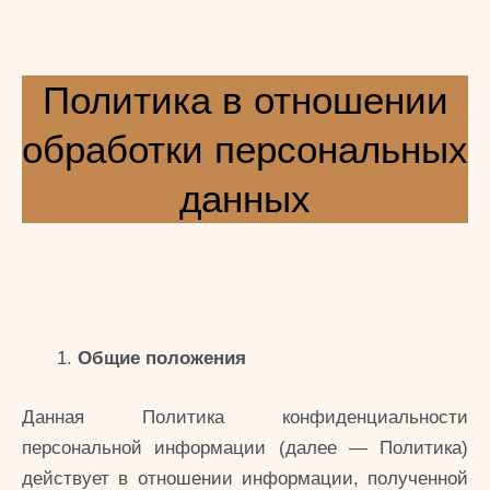
Политика в отношении
обработки персональных
данных
Общие положения
Данная Политика конфиденциальности
персональной информации (далее — Политика)
действует в отношении информации, полученной